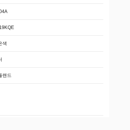
04A
19KQE
은색
터
플랜드