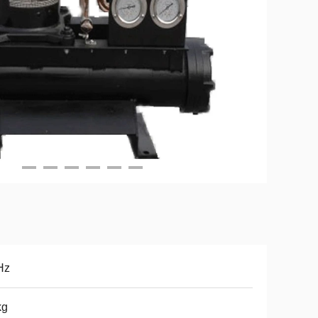
Hz
kg