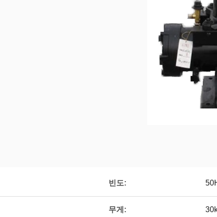
빈도:
50
무게:
30