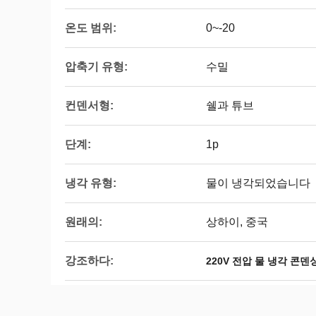
온도 범위:
0~-20
압축기 유형:
수밀
컨덴서형:
쉘과 튜브
단계:
1p
냉각 유형:
물이 냉각되었습니다
원래의:
상하이, 중국
강조하다:
220V 전압 물 냉각 콘덴