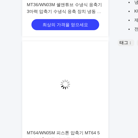
냉
MT36/WN03M 쉘앤튜브 수냉식 응축기
K
3마력 압축기 수냉식 응축 장치 냉동 창
고 냉동 장치
제
최상의 가격을 얻으세요
전
태그：
MT64/WN05M 피스톤 압축기 MT64 5