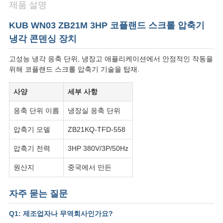
제품 설명
관
KUB WN03 ZB21M 3HP 코플랜드 스크롤 압축기
리
냉각 콘덴싱 장치
고성능 냉각 응축 단위, 냉장고 애플리케이션에서 안정적인 작동을
연
위해 코플랜드 스크롤 압축기 기술을 탑재.
락
사양
세부 사항
주
응축 단위 이름
냉장실 응축 단위
세
압축기 모델
ZB21KQ-TFD-558
요
압축기 전력
3HP 380V/3P/50Hz
원산지
중국에서 만든
인
자주 묻는 질문
용
Q1: 제조업자나 무역회사인가요?