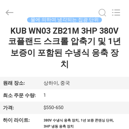
2018
-
2026
Shanghai KUB
Refrigeration
물에 의하여 냉각되는 집광 단위
Equipment
Co.,
KUB WN03 ZB21M 3HP 380V
집
Ltd..
All
Rights
코플랜드 스크롤 압축기 및 1년
Reserved.
제
보증이 포함된 수냉식 응축 장
품
치
VR
원래 장소:
상하이, 중국
쇼
1
최소 주문 수량:
$550-650
가격:
우
,
,
하이 라이트:
380V 수냉식 응축 장치
1년 보증 콘덴싱 단위
리
3HP 냉동 응축 장치