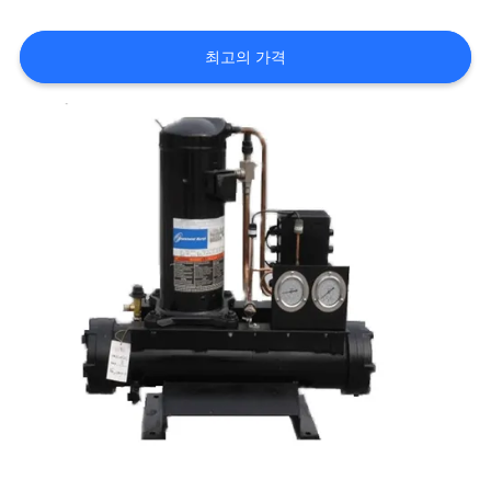
에
최고의 가격
대
하
여
공
장
여
행
품
질