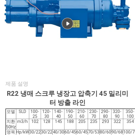
관
리
연
락
주
세
제품 설명
요
R22 냉매 스크루 냉장고 압축기 45 밀리미
터 방출 라인
인
모델
SLD
100-
120-
140-
190-
210-
230-
290-
320-
350-
25
30
40
50
60
70
80
90
100
치환
m3/h
102
128
145
188
205
235
293
322
354
용
50Hz
명목
Hp/kW
30/22
30/22
40/30
60/45
60/45
70/53
80/60
90/68
100/7