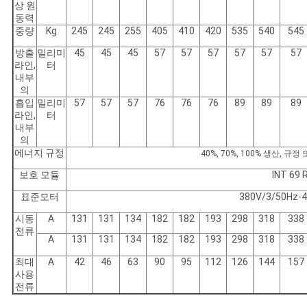
문
상 원
동력
을
중량
Kg
245
245
255
405
410
420
535
540
545
방출
밀리미
45
45
45
57
57
57
57
57
57
요
라인,
터
내부
구
의
흡입
밀리미
57
57
57
76
76
76
89
89
89
하
라인,
터
내부
세
의
에너지 규정
40%, 70%, 100% 생산, 규정
요
보호 모듈
INT 69 
표준모터
380V/3/50Hz-
사
시동
A
131
131
134
182
182
193
298
318
338
전류
이
A
131
131
134
182
182
193
298
318
338
최대
A
42
46
63
90
95
112
126
144
157
트
사용
전류
맵