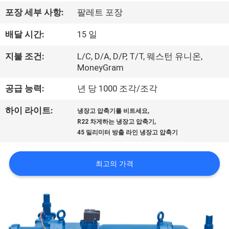
에
포장 세부 사항:
팔레트 포장
대
배달 시간:
15 일
하
지불 조건:
L/C, D/A, D/P, T/T, 웨스턴 유니온,
MoneyGram
여
공급 능력:
년 당 1000 조각/조각
공
,
하이 라이트:
냉장고 압축기를 비트세요
,
R22 차게하는 냉장고 압축기
장
45 밀리미터 방출 라인 냉장고 압축기
여
최고의 가격
행
품
질