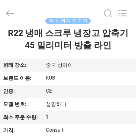
2018
-
2026
Shanghai KUB
Refrigeration
저온 저장 압축기
Equipment
Co.,
R22 냉매 스크루 냉장고 압축기
집
Ltd..
All
Rights
45 밀리미터 방출 라인
Reserved.
제
품
원래 장소:
중국 상하이
KUB
브랜드 이름:
VR
CE
인증:
쇼
모델 번호:
설명하다
우
1
최소 주문 수량:
리
Consult
가격: