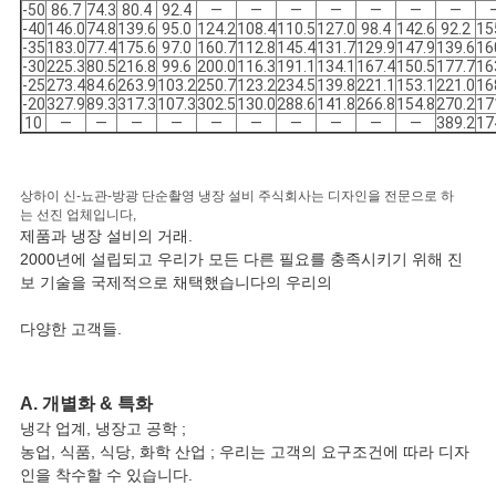
-50
86.7
74.3
80.4
92.4
―
―
―
―
―
―
―
-40
146.0
74.8
139.6
95.0
124.2
108.4
110.5
127.0
98.4
142.6
92.2
15
-35
183.0
77.4
175.6
97.0
160.7
112.8
145.4
131.7
129.9
147.9
139.6
16
-30
225.3
80.5
216.8
99.6
200.0
116.3
191.1
134.1
167.4
150.5
177.7
16
-25
273.4
84.6
263.9
103.2
250.7
123.2
234.5
139.8
221.1
153.1
221.0
16
-20
327.9
89.3
317.3
107.3
302.5
130.0
288.6
141.8
266.8
154.8
270.2
17
10
―
―
―
―
―
―
―
―
―
―
389.2
17
상하이 신-뇨관-방광 단순촬영 냉장 설비 주식회사는 디자인을 전문으로 하
는 선진 업체입니다,
제품과 냉장 설비의 거래.
2000년에 설립되고 우리가 모든 다른 필요를 충족시키기 위해 진
보 기술을 국제적으로 채택했습니다의 우리의
다양한 고객들.
A. 개별화 & 특화
냉각 업계, 냉장고 공학 ;
농업, 식품, 식당, 화학 산업 ; 우리는 고객의 요구조건에 따라 디자
인을 착수할 수 있습니다.