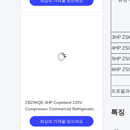
유닛 
최상의 가격을 얻으세요
Refrigeration Unit
3HP ZS
4HP ZS
5HP ZS
6HP ZS
프로필과
ZB29KQE 4HP Copeland 220V
Compressor Commercial Refrigeration
특징
Condensing Unit air Cooled Condenser
최상의 가격을 얻으세요
Unit for Cold Room