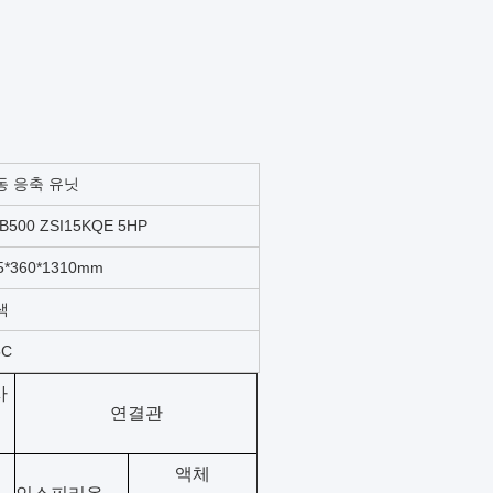
동 응축 유닛
B500 ZSI15KQE 5HP
5*360*1310mm
색
5C
사
연결관
액체