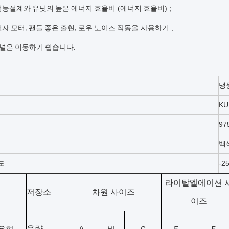
(
) ;
 성능설계와 유닛의 높은 에너지 효율비
에너지 효율비
을
;
전자 모터, 팬들 좋은 출현, 로우 노이즈 작동
사용하기
널은 이동하기 쉽습니다.
냉
KU
97
백
도
-2
라이탈엘에이션 
저장소
차원 사이즈
이즈
음량