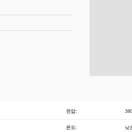
전압:
38
온도:
낮