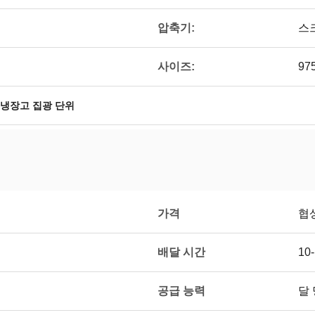
압축기:
스
사이즈:
97
냉장고 집광 단위
가격
협
배달 시간
10
공급 능력
달 