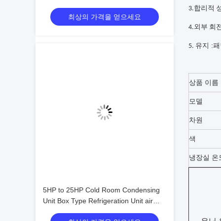
고 냉장고 단위 조작하기 쉬운
3.합리적
최상의 가격을 얻으세요
4.외부 회
:
5. 유지
패
상품 이름
모델
차원
색
냉장실 온
5HP to 25HP Cold Room Condensing
Unit Box Type Refrigeration Unit air
Cooled Condensing Low-noise