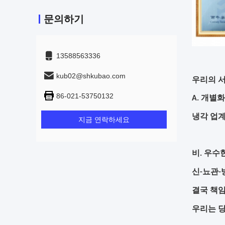
문의하기
13588563336
kub02@shkubao.com
우리의 
86-021-53750132
A. 개별화
냉각 업계
지금 연락하세요
비. 우수
신-뇨관-
결국 책임
우리는 