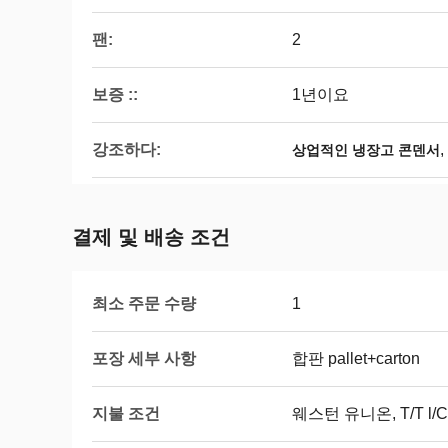
팬:
2
보증 ::
1년이요
강조하다:
,
상업적인 냉장고 콘덴서
결제 및 배송 조건
최소 주문 수량
1
포장 세부 사항
합판 pallet+carton
지불 조건
웨스턴 유니온, T/T l/C