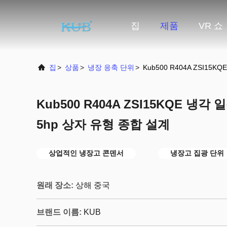
집
제품
VR 쇼
집
>
상품
>
냉장 응축 단위
>
Kub500 R404A ZSI1
Kub500 R404A ZSI15KQE 냉
5hp 상자 유형 종합 설계
상업적인 냉장고 콘덴서
냉장고 집광 단위
원래 장소:
상해 중국
브랜드 이름:
KUB