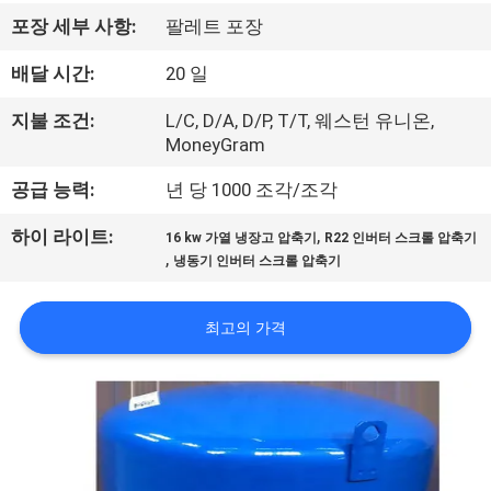
에
포장 세부 사항:
팔레트 포장
대
배달 시간:
20 일
하
지불 조건:
L/C, D/A, D/P, T/T, 웨스턴 유니온,
MoneyGram
여
공급 능력:
년 당 1000 조각/조각
공
,
하이 라이트:
16 kw 가열 냉장고 압축기
R22 인버터 스크롤 압축기
,
냉동기 인버터 스크롤 압축기
장
여
최고의 가격
행
품
질