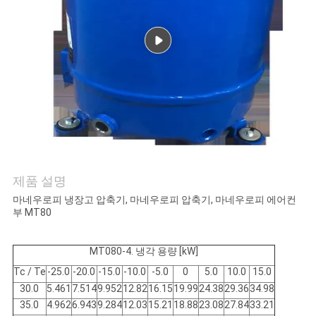
관
리
연
락
주
제품 설명
세
마네우로피 냉장고 압축기, 마네우로피 압축기, 마네우로피 에어컨
요
부 MT80
MT080-4. 냉각 용량 [kW]
인
Tc / Te
-25.0
-20.0
-15.0
-10.0
-5.0
0
5.0
10.0
15.0
용
30.0
5.461
7.514
9.952
12.82
16.15
19.99
24.38
29.36
34.98
35.0
4.962
6.943
9.284
12.03
15.21
18.88
23.08
27.84
33.21