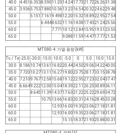
문
40.0
4.451
6.353
8.590
11.20
14.24
17.73
21.72
26.26
31.38
45.0
3.936
5.753
7.880
10.36
13.23
16.54
20.32
24.62
29.48
을
50.0
5.151
7.161
9.498
12.20
15.32
18.89
22.95
27.54
55.0
6.444
8.632
11.16
14.08
17.43
21.24
25.56
요
60.0
7.771
10.12
12.84
15.95
19.51
23.55
구
65.0
9.088
11.59
14.47
17.77
21.53
하
MT080-4. 가열 용량 [kW]
Tc / Te
-25.0
-20.0
-15.0
-10.0
-5.0
0
5.0
10.0
15.0
세
30.0
8.186
10.74
13.61
16.82
20.44
24.50
29.06
34.22
40.05
요
35.0
7.720
10.27
13.11
16.27
19.80
23.75
28.17
33.15
38.78
40.0
7.210
9.767
12.58
15.68
19.12
22.95
27.23
32.04
37.47
45.0
6.664
9.222
12.00
15.04
18.39
22.11
26.25
30.89
36.11
사
50.0
8.645
11.39
14.37
17.63
21.22
25.22
29.69
34.72
55.0
10.75
13.66
16.83
20.31
24.16
28.45
33.28
이
60.0
12.93
16.00
19.35
23.06
27.18
31.81
60.0
12.93
16.00
19.35
23.06
27.18
31.81
트
65.0
15.15
18.37
21.93
25.88
30.31
맵
MT080-4. 경향 [A]