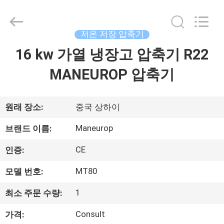
2018
-
2026
Shanghai KUB
Refrigeration
저온 저장 압축기
Equipment
Co.,
16 kw 가열 냉장고 압축기 R22
집
Ltd..
All
Rights
MANEUROP 압축기
Reserved.
제
품
원래 장소:
중국 상하이
Maneurop
브랜드 이름:
VR
CE
인증:
쇼
MT80
모델 번호:
우
1
최소 주문 수량:
리
Consult
가격: