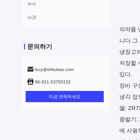
뉴스
사건
의약품 
니다.그
문의하기
냉장고의 
저장할 
lucy@shkubao.com
있다.
86-021-53750132
장비 구
냉각 장
지금 연락하세요
델: ZR
증발기:
에 사용