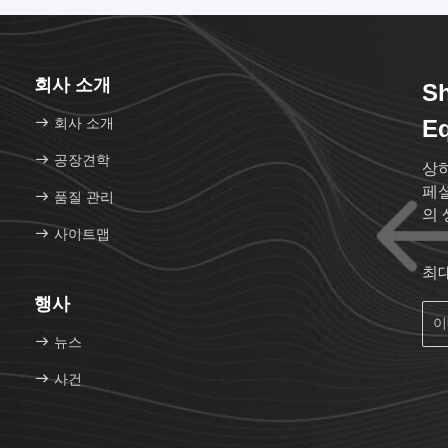
회사 소개
Sh
회사 소개
Eq
공장견학
상하
페셜기
품질 관리
의 
사이트맵
최
행사
뉴스
사건