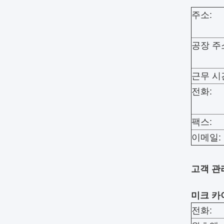
주소:
공장 주
근무 시
전화:
팩스:
이메일:
고객 관
미크 카
전화: