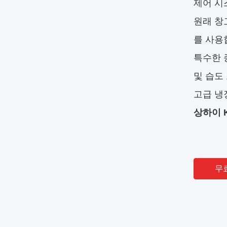
제어 시
원래 창
를 사용
특수한 
및 습도 
고급 냉
상하이 
무