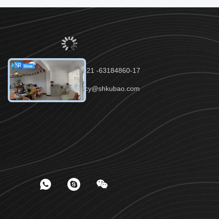
전화：86-021 -63184860-17
이메일：lucy@shkubao.com