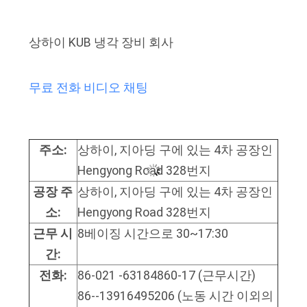
경
상하이 KUB 냉각 장비 회사
우
무료 전화
비디오 채팅
인
용
주소:
상하이, 지아딩 구에 있는 4차 공장인
문
Hengyong Road 328번지
을
공장 주
상하이, 지아딩 구에 있는 4차 공장인
요
소:
Hengyong Road 328번지
근무 시
8베이징 시간으로 30~17:30
구
간:
하
전화:
86-021 -63184860-17 (근무시간)
세
86--13916495206 (노동 시간 이외의