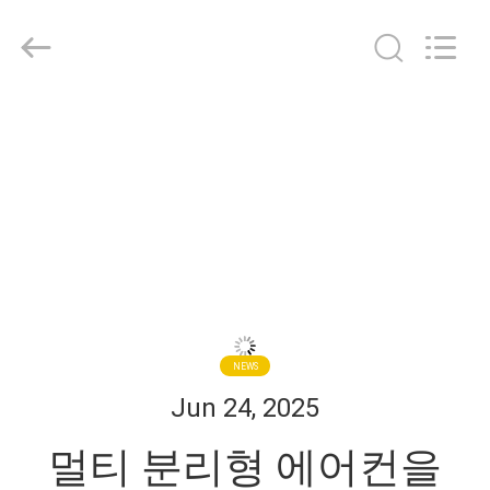
2018
-
2026
Shanghai KUB
Refrigeration
Equipment
Co.,
집
Ltd..
All
Rights
Reserved.
제
품
VR
쇼
NEWS
Jun 24, 2025
우
멀티 분리형 에어컨을
리