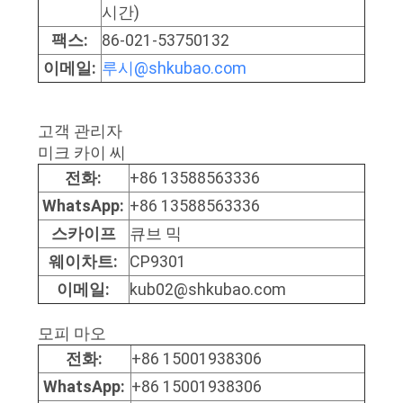
요
시간)
팩스:
86-021-53750132
이메일:
루시@shkubao.com
사
이
고객 관리자
트
미크 카이 씨
전화:
+86 13588563336
맵
WhatsApp:
+86 13588563336
스카이프
큐브 믹
개
웨이차트:
CP9301
인
이메일:
kub02@shkubao.com
정
모피 마오
보
전화:
+86 15001938306
WhatsApp:
+86 15001938306
보