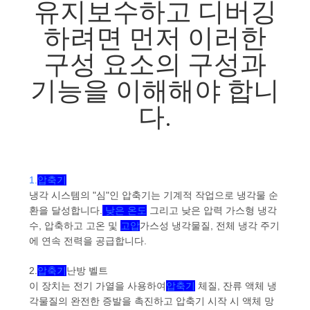
유지보수하고 디버깅
에
하려면 먼저 이러한
대
구성 요소의 구성과
하
기능을 이해해야 합니
여
다.
공
장
1.
압축기
냉각 시스템의 "심"인 압축기는 기계적 작업으로 냉각물 순
여
환을 달성합니다.
낮은 온도
그리고 낮은 압력 가스형 냉각
행
수, 압축하고 고온 및
고압
가스성 냉각물질, 전체 냉각 주기
에 연속 전력을 공급합니다.
2.
압축기
난방 벨트
품
이 장치는 전기 가열을 사용하여
압축기
체질, 잔류 액체 냉
각물질의 완전한 증발을 촉진하고 압축기 시작 시 액체 망
질