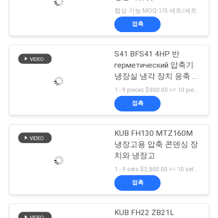
협상 가능 MOQ:1개 세트/세트
관
접촉
리
S41 BFS41 4HP 반
герметический 압축기
연
냉장실 냉각 장치 응축 장
락
치 냉각 장치
1 - 9 pieces $900.00 >= 10 pieces $850.00 MOQ:1 (부분)
접촉
주
세
KUB FH130 MTZ160M
냉장고용 압축 콘덴싱 장
요
치와 냉장고
1 - 9 sets $2,800.00 >= 10 sets $2,650.00 MOQ:1 (부분)
뉴
접촉
스
KUB FH22 ZB21L