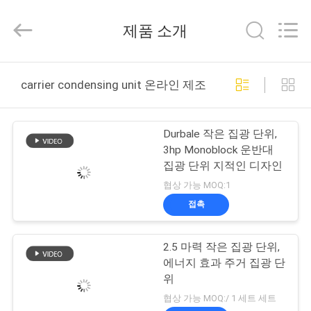
2018
-
2026
제품 소개
Shanghai KUB
Refrigeration
Equipment
Co.,
집
Ltd..
All
carrier condensing unit 온라인 제조
Rights
Reserved.
제
Durbale 작은 집광 단위,
품
3hp Monoblock 운반대
집광 단위 지적인 디자인
협상 가능 MOQ:1
VR
접촉
쇼
2.5 마력 작은 집광 단위,
에너지 효과 주거 집광 단
우
위
리
협상 가능 MOQ:/ 1 세트 세트