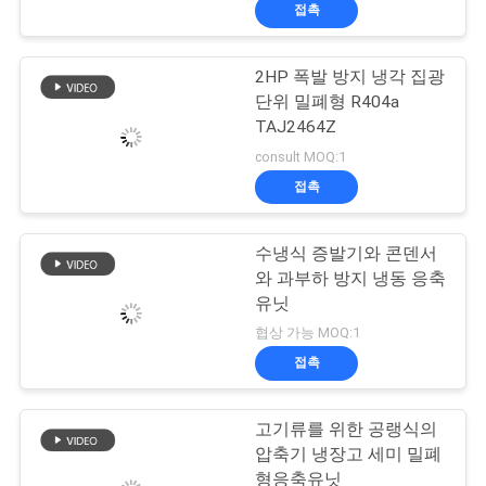
접촉
에
대
2HP 폭발 방지 냉각 집광
단위 밀폐형 R404a
하
TAJ2464Z
여
consult MOQ:1
접촉
공
수냉식 증발기와 콘덴서
장
와 과부하 방지 냉동 응축
유닛
여
협상 가능 MOQ:1
행
접촉
품
고기류를 위한 공랭식의
압축기 냉장고 세미 밀폐
질
형응축유닛