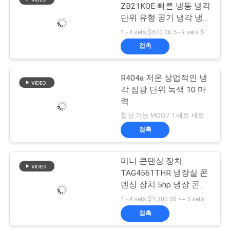
ZB21KQE 빠른 냉동 냉각
경
단위 유형 공기 냉각 냉각
3HP 냉각 단위
1 - 4 sets $610.00 5 - 9 sets $580.00 >= 10 sets $550.00 MOQ:1 (부분)
우
접촉
인
R404a 저온 상업적인 냉
각 집광 단위 녹색 10 마
용
력
문
협상 가능 MOQ:/ 1 세트 세트
접촉
을
요
미니 콘덴싱 장치
TAG4561THR 냉장실 콘
구
덴싱 장치 5hp 냉장 콘덴
하
싱 장치
1 - 4 sets $1,300.00 >= 5 sets $1,200.00 MOQ:1개
접촉
세